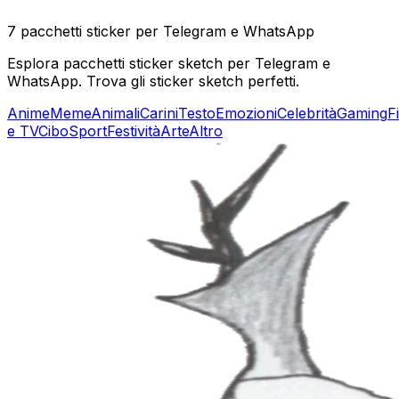
7 pacchetti sticker per Telegram e WhatsApp
Esplora pacchetti sticker sketch per Telegram e
WhatsApp. Trova gli sticker sketch perfetti.
Anime
Meme
Animali
Carini
Testo
Emozioni
Celebrità
Gaming
F
e TV
Cibo
Sport
Festività
Arte
Altro