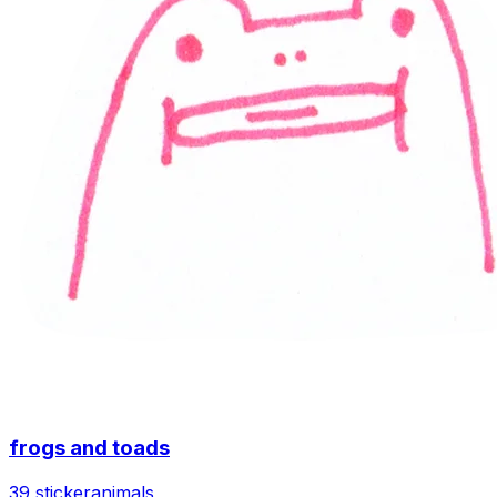
frogs and toads
39 sticker
animals