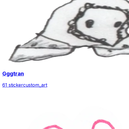
Gggtran
61 sticker
custom_art