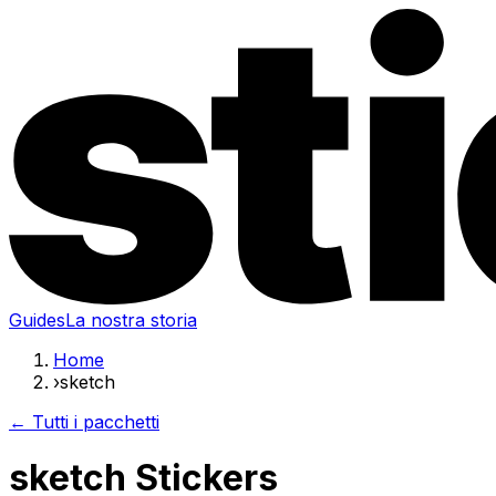
Guides
La nostra storia
Home
›
sketch
← Tutti i pacchetti
sketch Stickers