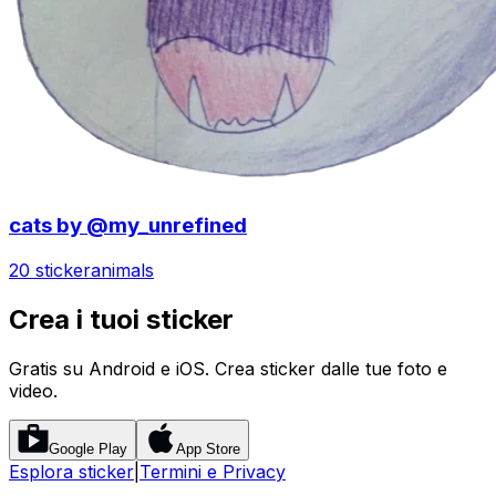
cats by @my_unrefined
20 sticker
animals
Crea i tuoi sticker
Gratis su Android e iOS. Crea sticker dalle tue foto e
video.
Google Play
App Store
Esplora sticker
|
Termini e Privacy