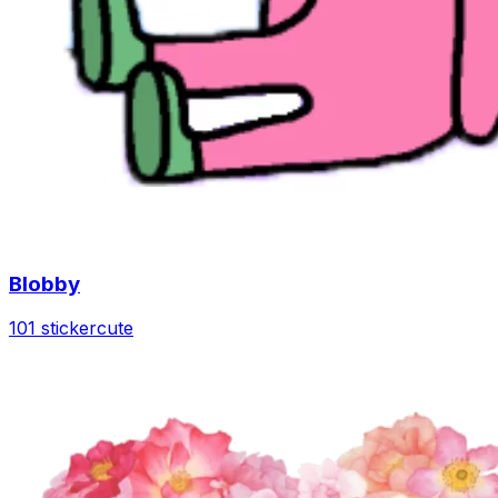
Blobby
101 sticker
cute