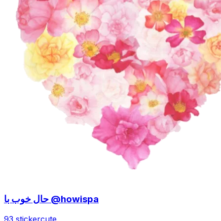
حال خوب با @howispa
93 sticker
cute