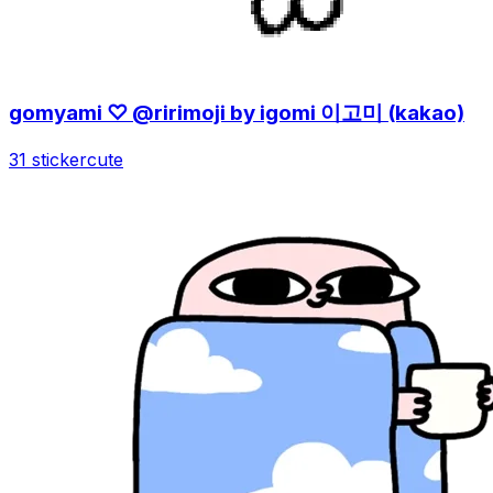
gomyami ♡ @ririmoji by igomi 이고미 (kakao)
31 sticker
cute