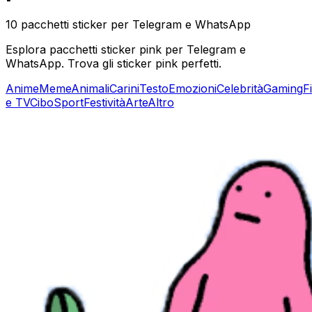
10 pacchetti sticker per Telegram e WhatsApp
Esplora pacchetti sticker pink per Telegram e
WhatsApp. Trova gli sticker pink perfetti.
Anime
Meme
Animali
Carini
Testo
Emozioni
Celebrità
Gaming
F
e TV
Cibo
Sport
Festività
Arte
Altro