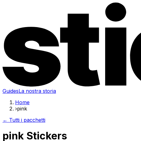
Guides
La nostra storia
Home
›
pink
← Tutti i pacchetti
pink Stickers