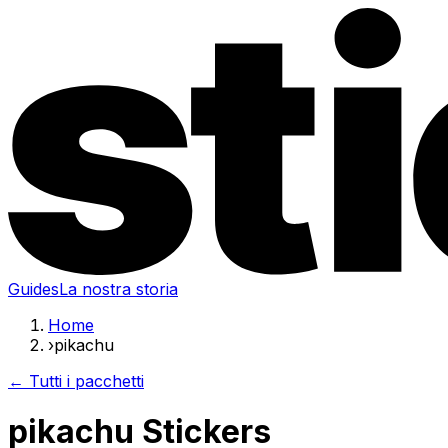
Guides
La nostra storia
Home
›
pikachu
← Tutti i pacchetti
pikachu Stickers