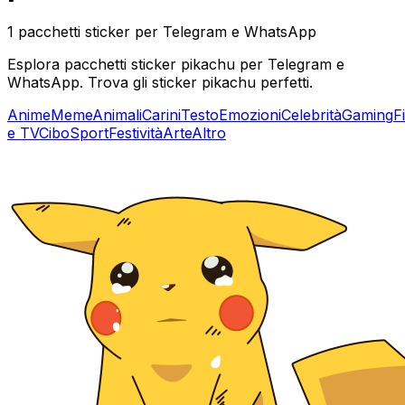
1 pacchetti sticker per Telegram e WhatsApp
Esplora pacchetti sticker pikachu per Telegram e
WhatsApp. Trova gli sticker pikachu perfetti.
Anime
Meme
Animali
Carini
Testo
Emozioni
Celebrità
Gaming
F
e TV
Cibo
Sport
Festività
Arte
Altro