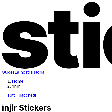
Guides
La nostra storia
Home
›
injir
← Tutti i pacchetti
injir Stickers