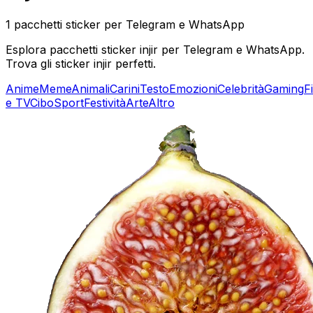
1 pacchetti sticker per Telegram e WhatsApp
Esplora pacchetti sticker injir per Telegram e WhatsApp.
Trova gli sticker injir perfetti.
Anime
Meme
Animali
Carini
Testo
Emozioni
Celebrità
Gaming
F
e TV
Cibo
Sport
Festività
Arte
Altro