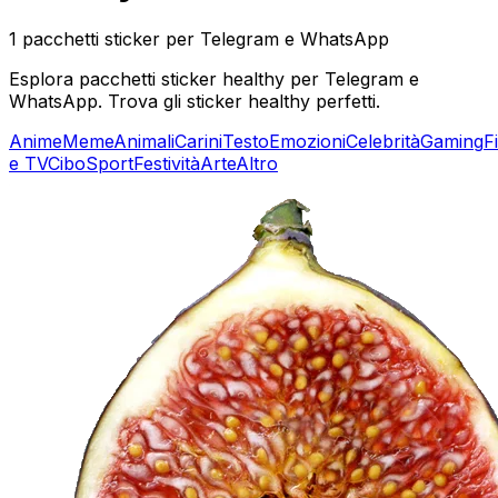
1 pacchetti sticker per Telegram e WhatsApp
Esplora pacchetti sticker healthy per Telegram e
WhatsApp. Trova gli sticker healthy perfetti.
Anime
Meme
Animali
Carini
Testo
Emozioni
Celebrità
Gaming
F
e TV
Cibo
Sport
Festività
Arte
Altro