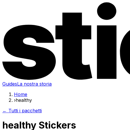
Guides
La nostra storia
Home
›
healthy
← Tutti i pacchetti
healthy Stickers