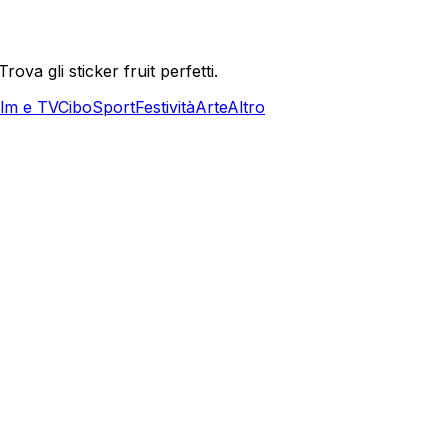
va gli sticker fruit perfetti.
ilm e TV
Cibo
Sport
Festività
Arte
Altro