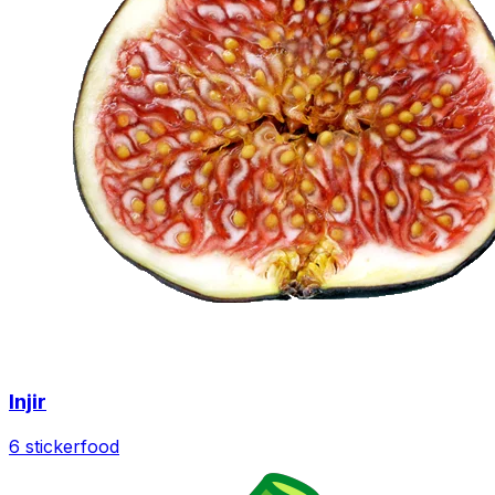
Injir
6 sticker
food