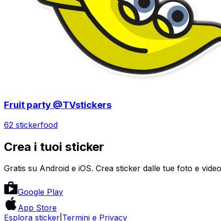
Fruit party @TVstickers
62 sticker
food
Crea i tuoi sticker
Gratis su Android e iOS. Crea sticker dalle tue foto e video
Google Play
App Store
Esplora sticker
|
Termini e Privacy