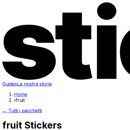
Guides
La nostra storia
Home
›
fruit
← Tutti i pacchetti
fruit Stickers