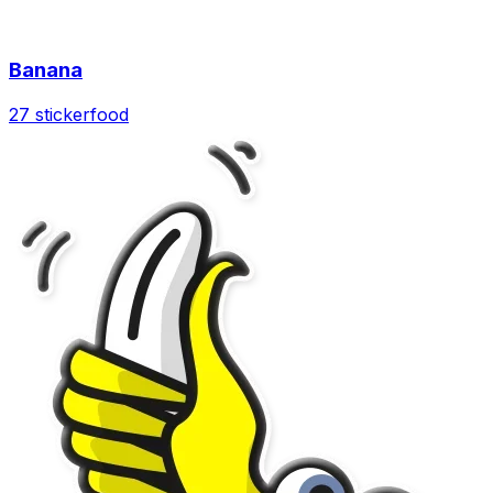
Banana
27 sticker
food