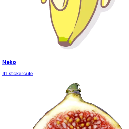
Neko
41 sticker
cute