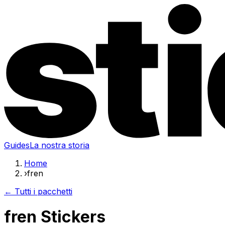
Guides
La nostra storia
Home
›
fren
← Tutti i pacchetti
fren Stickers