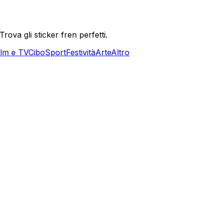
ova gli sticker fren perfetti.
ilm e TV
Cibo
Sport
Festività
Arte
Altro