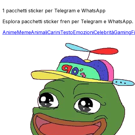
1 pacchetti sticker per Telegram e WhatsApp
Esplora pacchetti sticker fren per Telegram e WhatsApp. Tr
Anime
Meme
Animali
Carini
Testo
Emozioni
Celebrità
Gaming
F