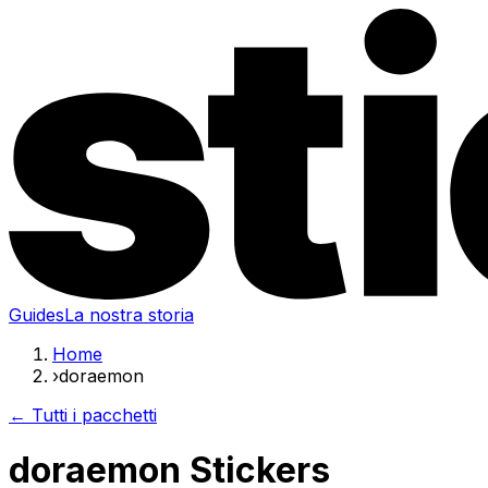
Guides
La nostra storia
Home
›
doraemon
← Tutti i pacchetti
doraemon Stickers