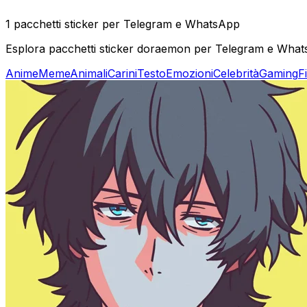
1 pacchetti sticker per Telegram e WhatsApp
Esplora pacchetti sticker doraemon per Telegram e WhatsA
Anime
Meme
Animali
Carini
Testo
Emozioni
Celebrità
Gaming
F