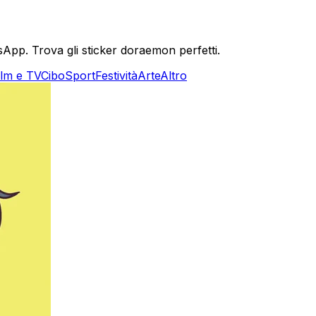
pp. Trova gli sticker doraemon perfetti.
ilm e TV
Cibo
Sport
Festività
Arte
Altro