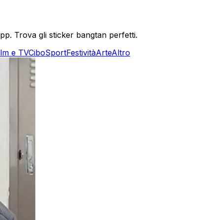
. Trova gli sticker bangtan perfetti.
ilm e TV
Cibo
Sport
Festività
Arte
Altro