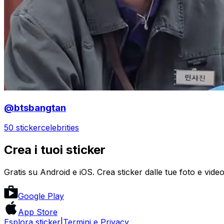
@btsbangtan
50 sticker
celebrities
Crea i tuoi sticker
Gratis su Android e iOS. Crea sticker dalle tue foto e video
Google Play
App Store
Esplora sticker
|
Termini e Privacy