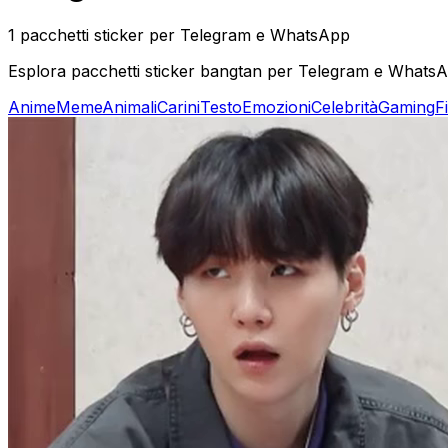
1 pacchetti sticker per Telegram e WhatsApp
Esplora pacchetti sticker bangtan per Telegram e WhatsApp
Anime
Meme
Animali
Carini
Testo
Emozioni
Celebrità
Gaming
F