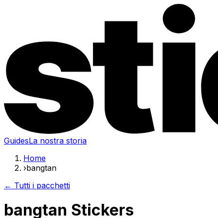
Guides
La nostra storia
Home
›
bangtan
← Tutti i pacchetti
bangtan Stickers