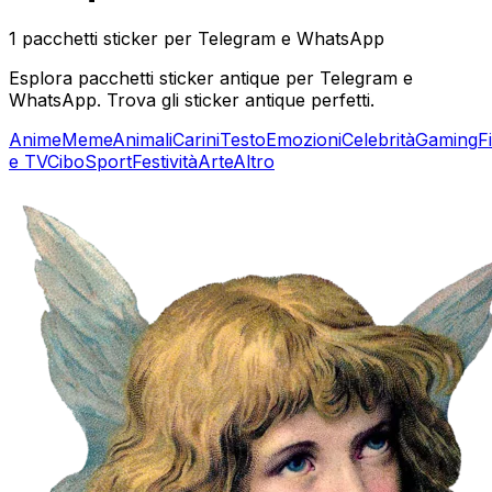
1 pacchetti sticker per Telegram e WhatsApp
Esplora pacchetti sticker antique per Telegram e
WhatsApp. Trova gli sticker antique perfetti.
Anime
Meme
Animali
Carini
Testo
Emozioni
Celebrità
Gaming
F
e TV
Cibo
Sport
Festività
Arte
Altro