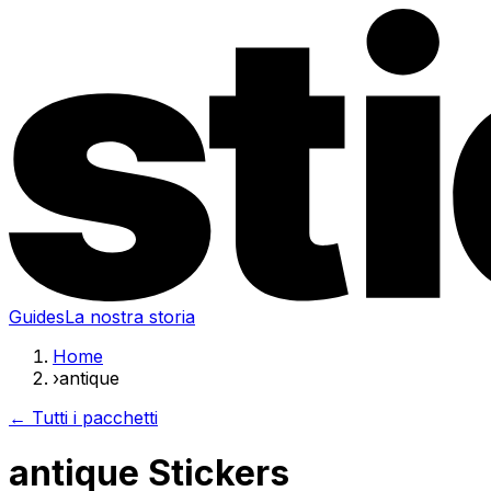
Guides
La nostra storia
Home
›
antique
← Tutti i pacchetti
antique Stickers