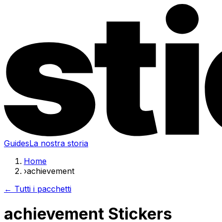
Guides
La nostra storia
Home
›
achievement
← Tutti i pacchetti
achievement Stickers