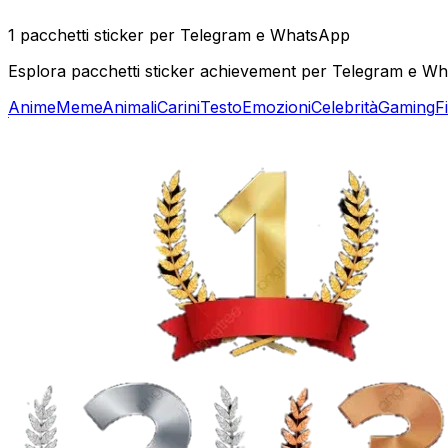
1 pacchetti sticker per Telegram e WhatsApp
Esplora pacchetti sticker achievement per Telegram e Wha
Anime
Meme
Animali
Carini
Testo
Emozioni
Celebrità
Gaming
F