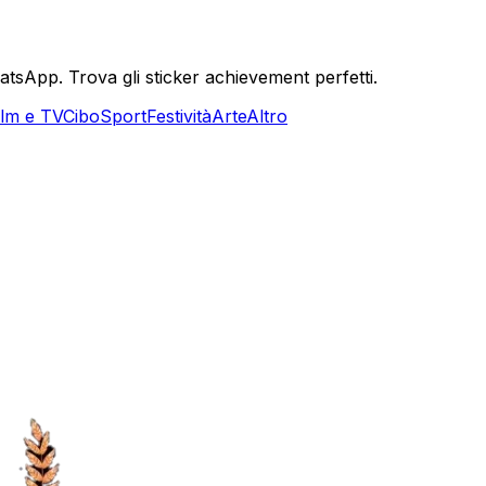
tsApp. Trova gli sticker achievement perfetti.
ilm e TV
Cibo
Sport
Festività
Arte
Altro