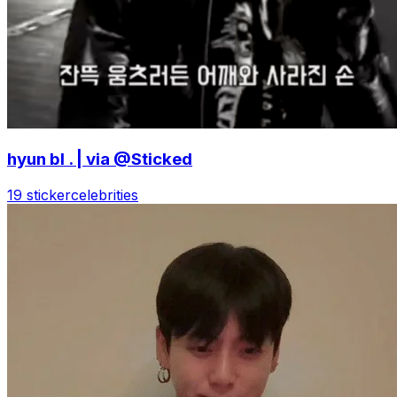
hyun bl . | via @Sticked
19 sticker
celebrities