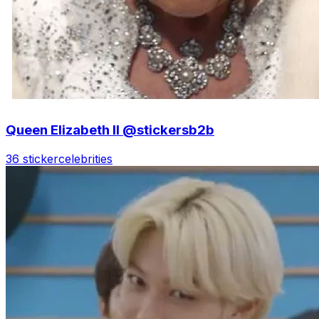
Queen Elizabeth II @stickersb2b
36 sticker
celebrities