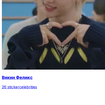
Викин Феликс
26 sticker
celebrities