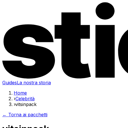
Guides
La nostra storia
Home
›
Celebrità
›
vitsinpack
← Torna ai pacchetti