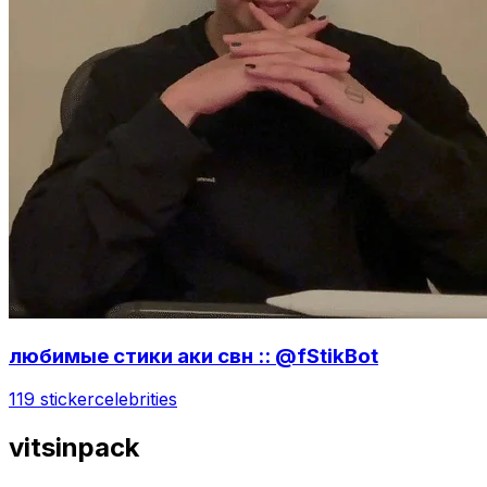
любимые стики аки свн :: @fStikBot
119 sticker
celebrities
vitsinpack