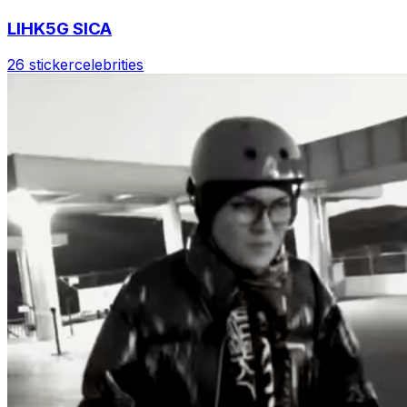
LIHK5G SICA
26 sticker
celebrities