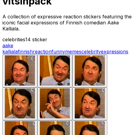
vitsinpack
A collection of expressive reaction stickers featuring the
iconic facial expressions of Finnish comedian Aake
Kalliala.
celebrities
14 sticker
aake
kalliala
finnish
reaction
funny
memes
celebrity
expressions