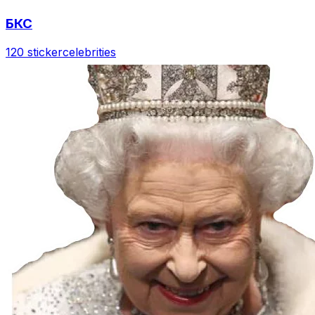
БКС
120 sticker
celebrities