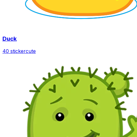
Duck
40 sticker
cute