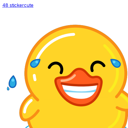
48 sticker
cute