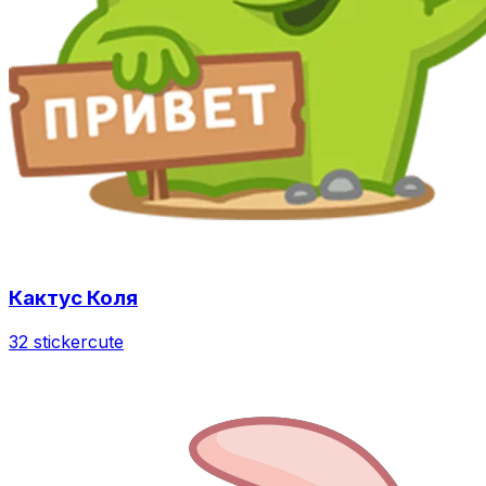
Кактус Коля
32 sticker
cute