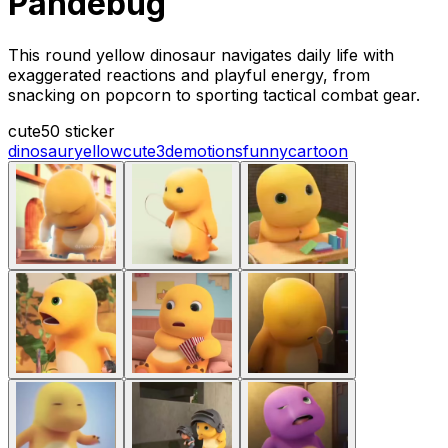
Pandebug
This round yellow dinosaur navigates daily life with
exaggerated reactions and playful energy, from
snacking on popcorn to sporting tactical combat gear.
cute
50 sticker
dinosaur
yellow
cute
3d
emotions
funny
cartoon