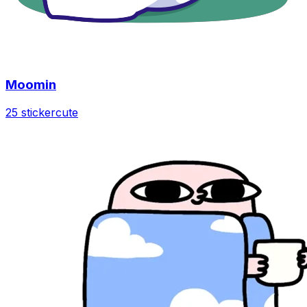
Moomin
25 sticker
cute