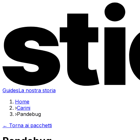
Guides
La nostra storia
Home
›
Carini
›
Pandebug
← Torna ai pacchetti