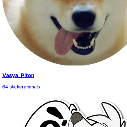
Vasya_Piton
64 sticker
animals