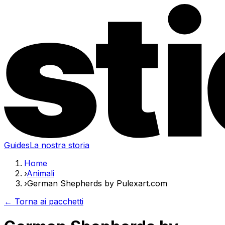
Guides
La nostra storia
Home
›
Animali
›
German Shepherds by Pulexart.com
← Torna ai pacchetti