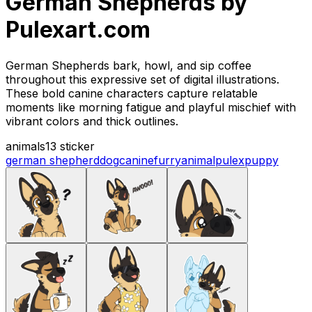
German Shepherds by
Pulexart.com
German Shepherds bark, howl, and sip coffee
throughout this expressive set of digital illustrations.
These bold canine characters capture relatable
moments like morning fatigue and playful mischief with
vibrant colors and thick outlines.
animals
13 sticker
german shepherd
dog
canine
furry
animal
pulex
puppy