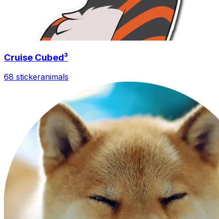
Cruise Cubed³
68 sticker
animals