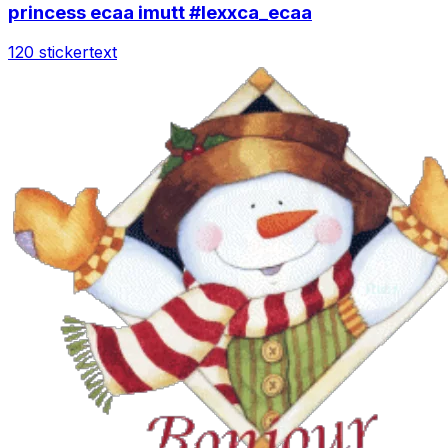
princess ecaa imutt #lexxca_ecaa
120 sticker
text