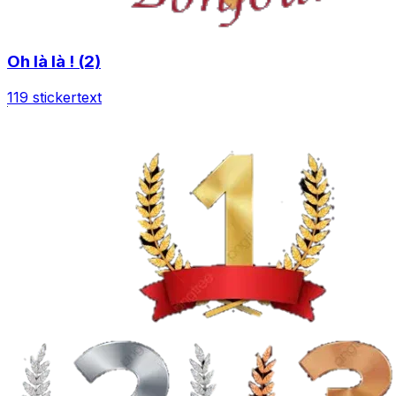
Oh là là ! (2)
119 sticker
text