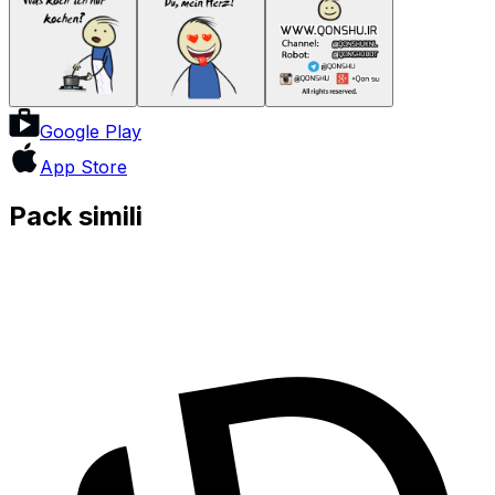
Google Play
App Store
Pack simili