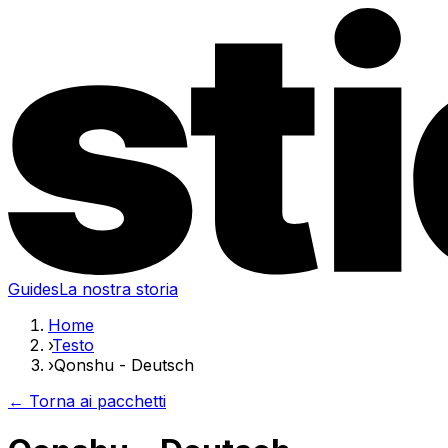
Guides
La nostra storia
Home
›
Testo
›
Qonshu - Deutsch
← Torna ai pacchetti