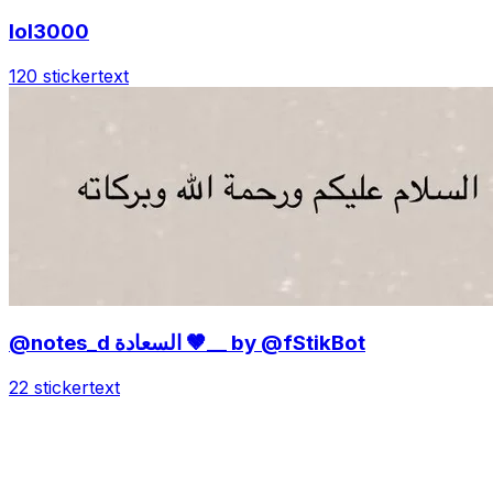
lol3000
120 sticker
text
@notes_d السعادة 🤎__ by @fStikBot
22 sticker
text