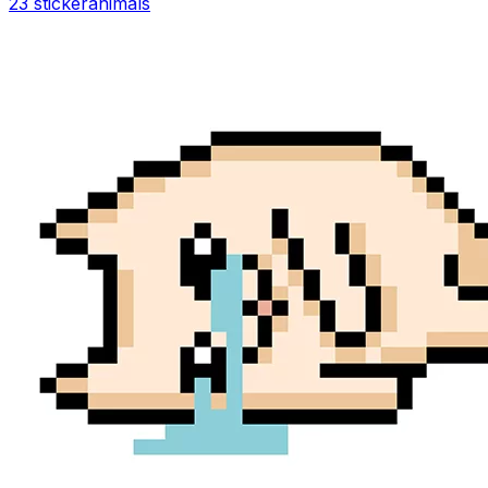
23 sticker
animals