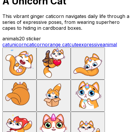
A Unicorn Cat
This vibrant ginger caticorn navigates daily life through a
series of expressive poses, from wearing superhero
capes to hiding in cardboard boxes.
animals
20 sticker
cat
unicorn
caticorn
orange cat
cute
expressive
animal