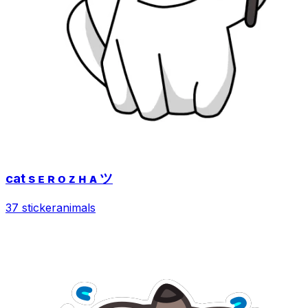
cat s ᴇ ʀ ᴏ ᴢ ʜ ᴀ ツ
37 sticker
animals