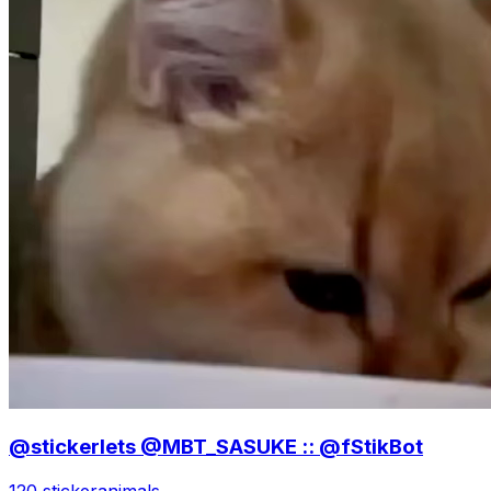
@stickerlets @MBT_SASUKE :: @fStikBot
120 sticker
animals