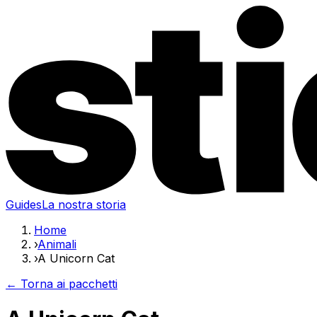
Guides
La nostra storia
Home
›
Animali
›
A Unicorn Cat
← Torna ai pacchetti