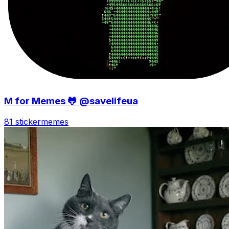
M for Memes 🐸 @savelifeua
81 sticker
memes