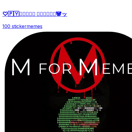
♡🇵🇾ッ⃝⃕⃕⃕‌ 𝙉𝙖𝙩𝙩𝙮♛🐼ッ
100 sticker
memes