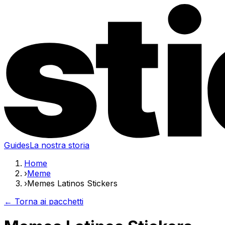
Guides
La nostra storia
Home
›
Meme
›
Memes Latinos Stickers
← Torna ai pacchetti