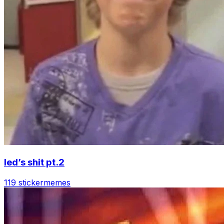
led’s shit pt.2
119 sticker
memes