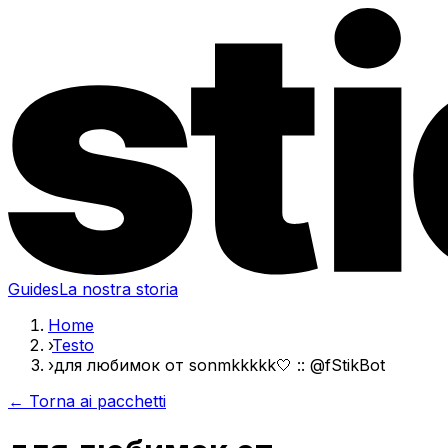
Guides
La nostra storia
Home
›
Testo
›
для любимок от sonmkkkkk🤍 :: @fStikBot
← Torna ai pacchetti