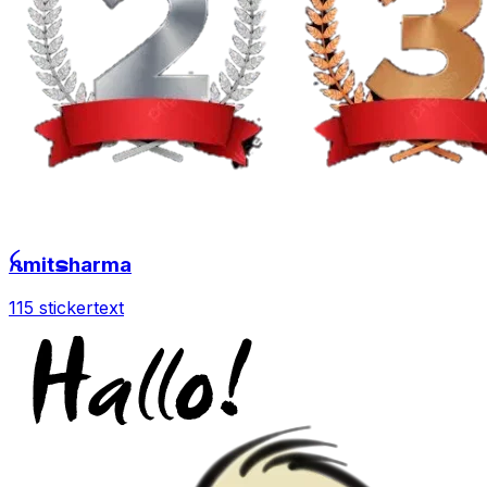
ꫝmitຣharma
115 sticker
text