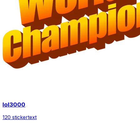
lol3000
120 sticker
text