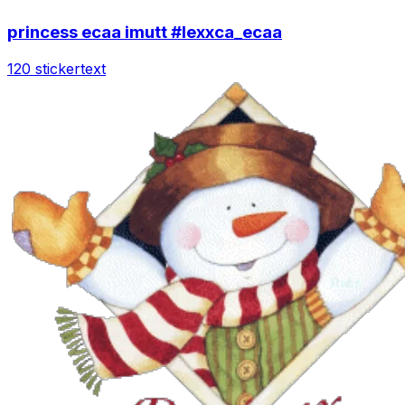
princess ecaa imutt #lexxca_ecaa
120 sticker
text