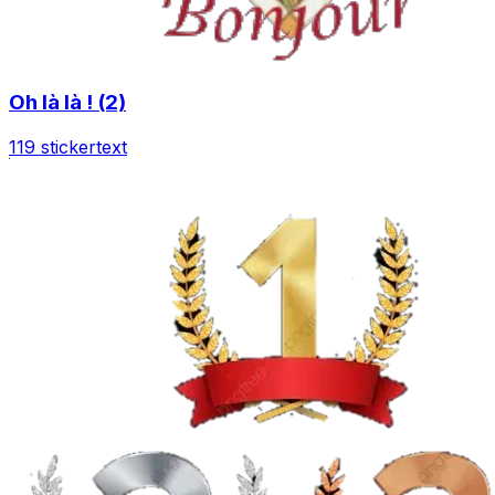
Oh là là ! (2)
119 sticker
text