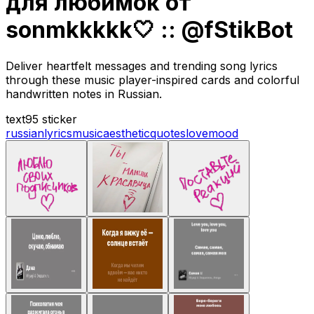
для любимок от
sonmkkkkk🤍 :: @fStikBot
Deliver heartfelt messages and trending song lyrics
through these music player-inspired cards and colorful
handwritten notes in Russian.
text
95 sticker
russian
lyrics
music
aesthetic
quotes
love
mood