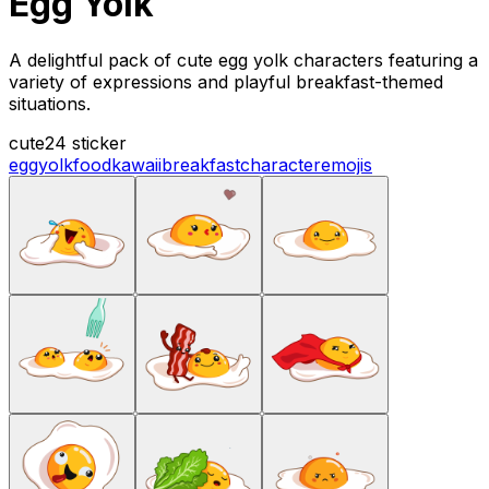
Egg Yolk
A delightful pack of cute egg yolk characters featuring a
variety of expressions and playful breakfast-themed
situations.
cute
24 sticker
egg
yolk
food
kawaii
breakfast
character
emojis