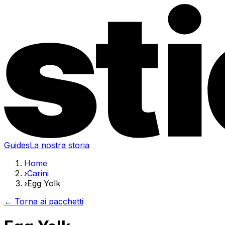
Guides
La nostra storia
Home
›
Carini
›
Egg Yolk
← Torna ai pacchetti