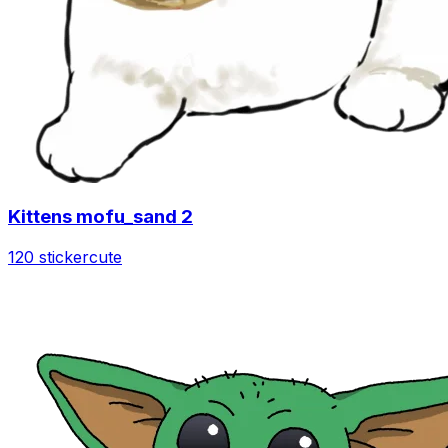
Kittens mofu_sand 2
120 sticker
cute