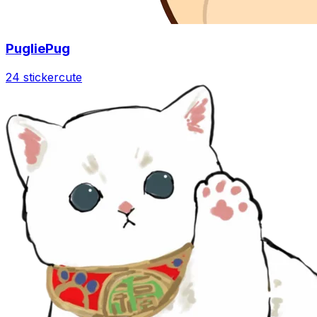
PugliePug
24 sticker
cute