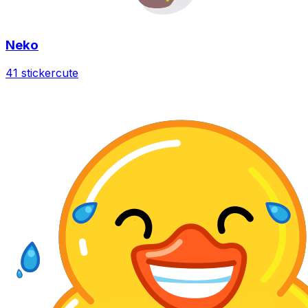
Neko
41 sticker
cute