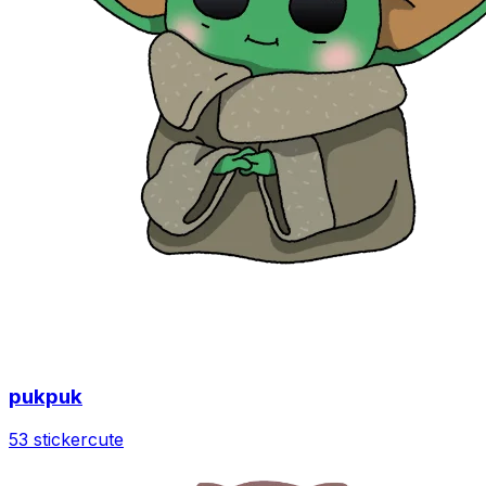
pukpuk
53 sticker
cute