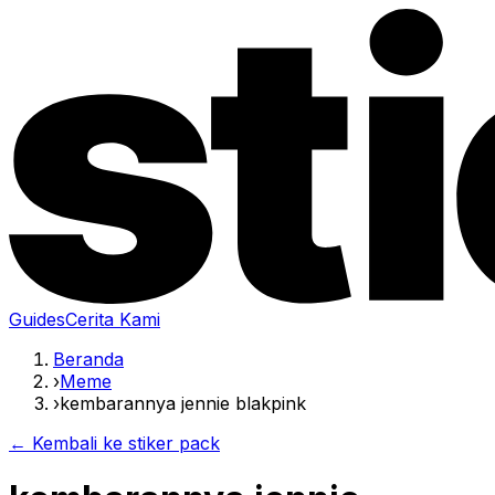
Guides
Cerita Kami
Beranda
›
Meme
›
kembarannya jennie blakpink
← Kembali ke stiker pack