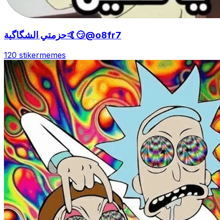
حزمتي الشگاگية🤙😏@o8fr7
120 stiker
memes