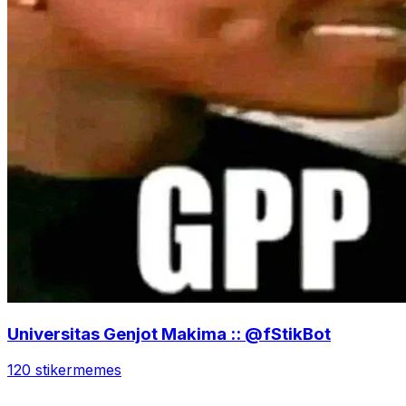
Universitas Genjot Makima :: @fStikBot
120 stiker
memes