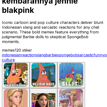
kembarannya jennie
blakpink
Iconic cartoon and pop culture characters deliver blunt
Indonesian slang and sarcastic reactions for any chat
scenario. These bold memes feature everything from
judgmental Barbie dolls to skeptical SpongeBob
moments.
memes
120 stiker
indonesian
reaction
slang
barbie
spongebob
sarcastic
funny
p
culture