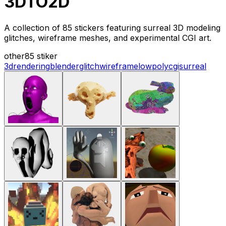
3DTO2D
A collection of 85 stickers featuring surreal 3D modeling
glitches, wireframe meshes, and experimental CGI art.
other
85 stiker
3d
rendering
blender
glitch
wireframe
lowpoly
cgi
surreal