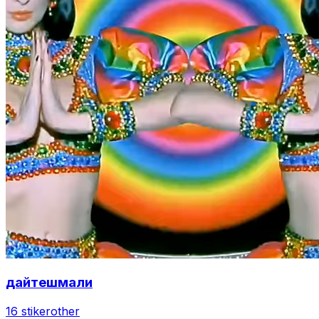
дайтешмали
16 stiker
other