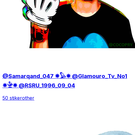
@Samarqand_047 ✵𓅃✵ @Glamouro_Tv_No1
✵𓅈✵ @RSRU_1996_09_04
50 stiker
other