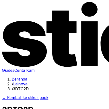
Guides
Cerita Kami
Beranda
›
Lainnya
›
3DTO2D
← Kembali ke stiker pack