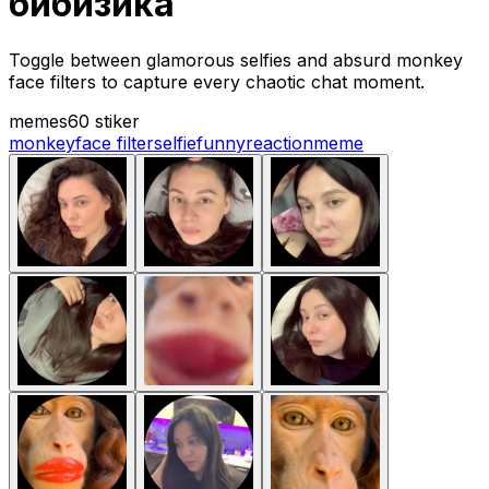
бибизика
Toggle between glamorous selfies and absurd monkey
face filters to capture every chaotic chat moment.
memes
60 stiker
monkey
face filter
selfie
funny
reaction
meme