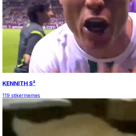
KENNITH S²
119 stiker
memes