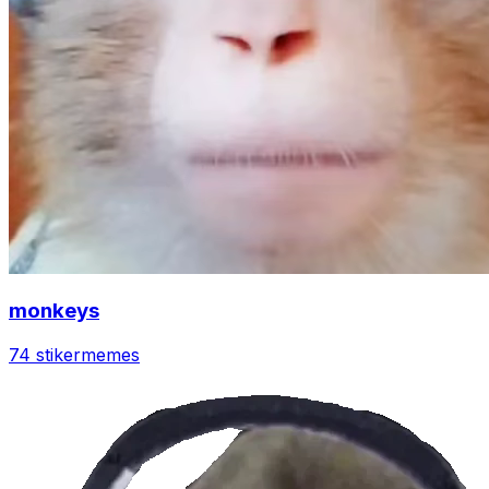
monkeys
74 stiker
memes