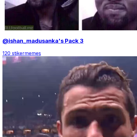
@ishan_madusanka's Pack 3
120 stiker
memes