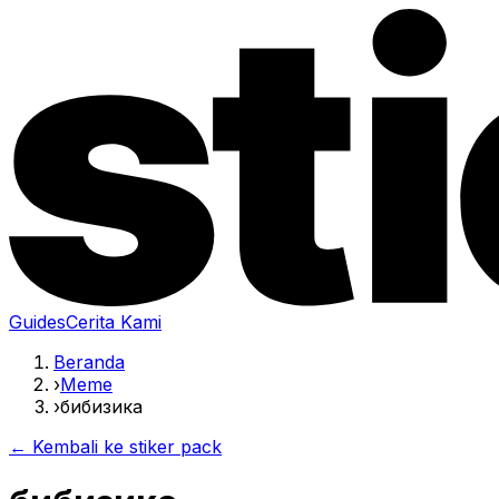
Guides
Cerita Kami
Beranda
›
Meme
›
бибизика
← Kembali ke stiker pack