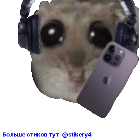
Больше стиков тут: @stikery4