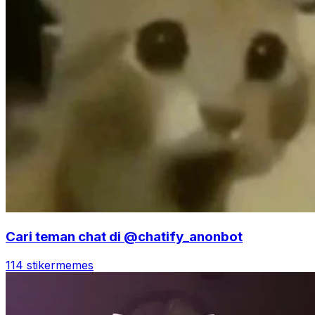
Cari teman chat di @chatify_anonbot
114 stiker
memes