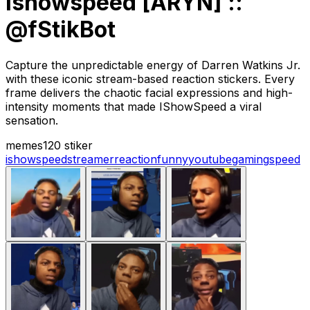
Ishowspeed [ARYN] ::
@fStikBot
Capture the unpredictable energy of Darren Watkins Jr.
with these iconic stream-based reaction stickers. Every
frame delivers the chaotic facial expressions and high-
intensity moments that made IShowSpeed a viral
sensation.
memes
120 stiker
ishowspeed
streamer
reaction
funny
youtube
gaming
speed