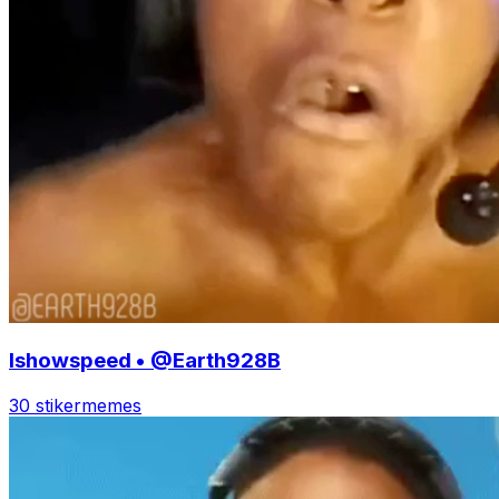
Ishowspeed • @Earth928B
30 stiker
memes