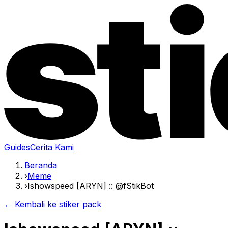
Guides
Cerita Kami
Beranda
›
Meme
›
Ishowspeed [ARYN] :: @fStikBot
← Kembali ke stiker pack