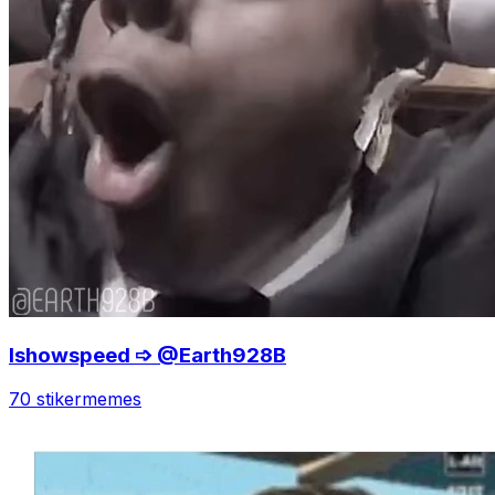
Ishowspeed ➩ @Earth928B
70 stiker
memes