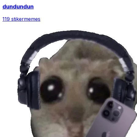
dundundun
119 stiker
memes