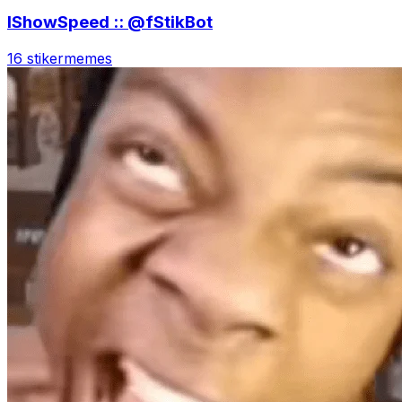
IShowSpeed :: @fStikBot
16 stiker
memes