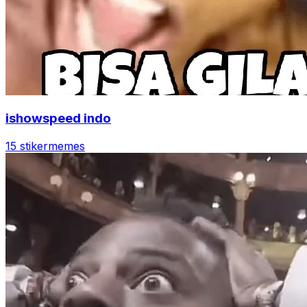
ishowspeed indo
15 stiker
memes