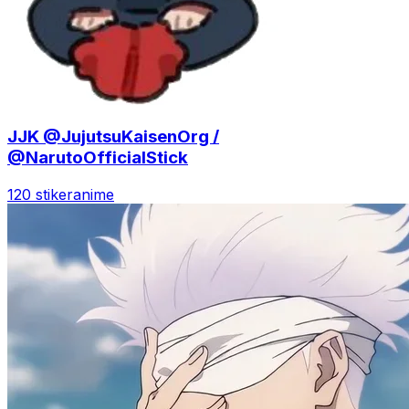
JJK @JujutsuKaisenOrg /
@NarutoOfficialStick
120 stiker
anime