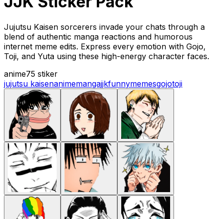
JJK Sticker Pack
Jujutsu Kaisen sorcerers invade your chats through a
blend of authentic manga reactions and humorous
internet meme edits. Express every emotion with Gojo,
Toji, and Yuta using these high-energy character faces.
anime
75 stiker
jujutsu kaisen
anime
manga
jjk
funny
memes
gojo
toji