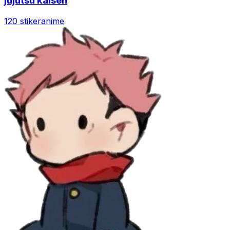
jujutsu kaisen
120 stiker
anime