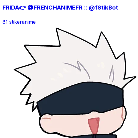
FRIDA👉 @FRENCHANIMEFR :: @fStikBot
81 stiker
anime