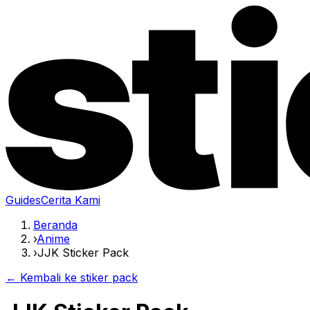
Guides
Cerita Kami
Beranda
›
Anime
›
JJK Sticker Pack
← Kembali ke stiker pack