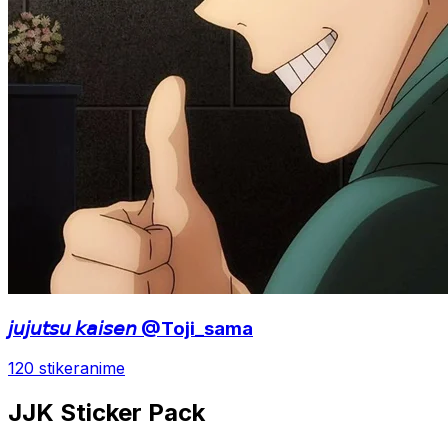
𝘫𝘶𝘫𝘶𝘵𝘴𝘶 𝘬𝘢𝘪𝘴𝘦𝘯 @Toji_sama
120 stiker
anime
JJK Sticker Pack