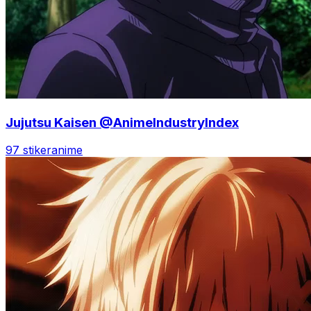
Jujutsu Kaisen @AnimeIndustryIndex
97 stiker
anime