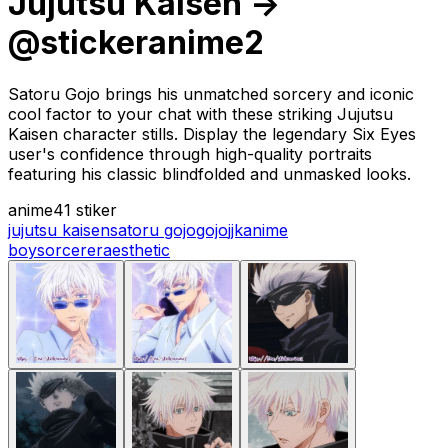
Jujutsu Kaisen ->
@stickeranime2
Satoru Gojo brings his unmatched sorcery and iconic
cool factor to your chat with these striking Jujutsu
Kaisen character stills. Display the legendary Six Eyes
user's confidence through high-quality portraits
featuring his classic blindfolded and unmasked looks.
anime
41 stiker
jujutsu kaisen
satoru gojo
gojo
jjk
anime
boy
sorcerer
aesthetic