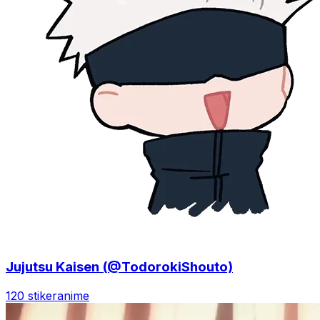
Jujutsu Kaisen (@TodorokiShouto)
120 stiker
anime