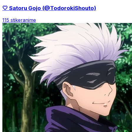
🤍 Satoru Gojo (@TodorokiShouto)
115 stiker
anime