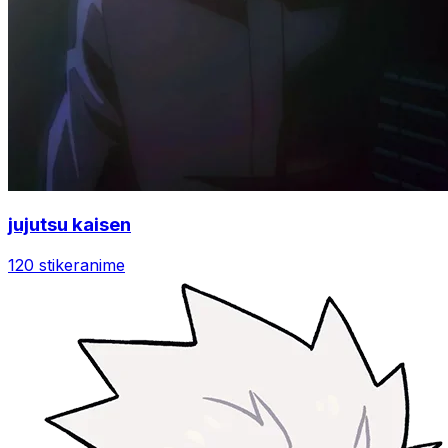
jujutsu kaisen
120 stiker
anime