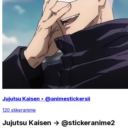
Jujutsu Kaisen ‣ @animestickersii
120 stiker
anime
Jujutsu Kaisen -> @stickeranime2