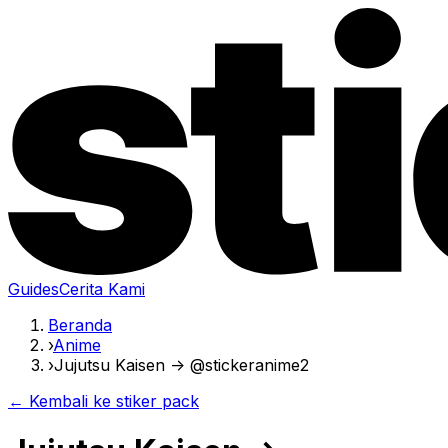
Guides
Cerita Kami
Beranda
›
Anime
›
Jujutsu Kaisen -> @stickeranime2
← Kembali ke stiker pack