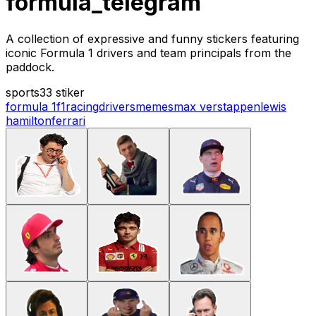
formula_telegram
A collection of expressive and funny stickers featuring
iconic Formula 1 drivers and team principals from the
paddock.
sports
33 stiker
formula 1
f1
racing
drivers
memes
max verstappen
lewis
hamilton
ferrari