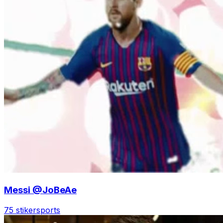
Messi @JoBeAe
75 stiker
sports