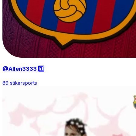
@Allen3333 1️⃣
89 stiker
sports