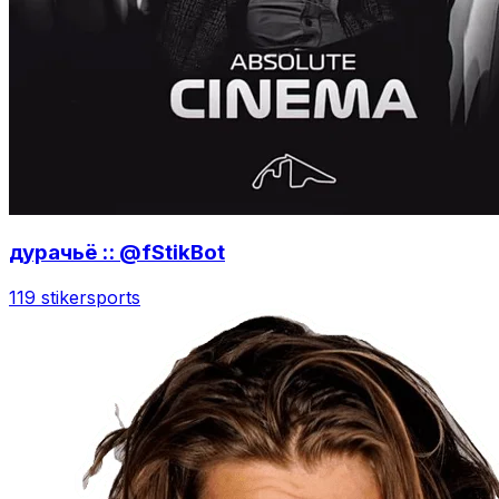
дурачьё :: @fStikBot
119 stiker
sports