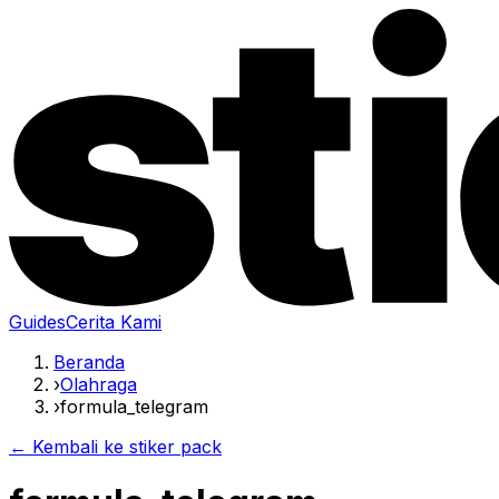
Guides
Cerita Kami
Beranda
›
Olahraga
›
formula_telegram
← Kembali ke stiker pack