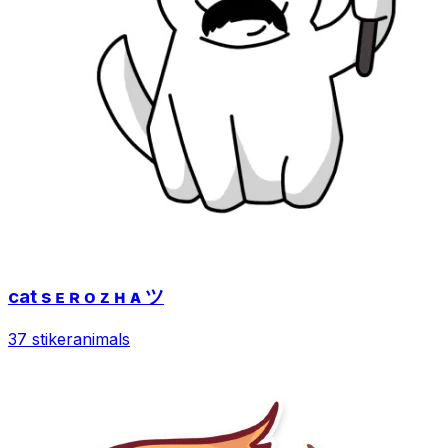
cat s ᴇ ʀ ᴏ ᴢ ʜ ᴀ ツ
37 stiker
animals