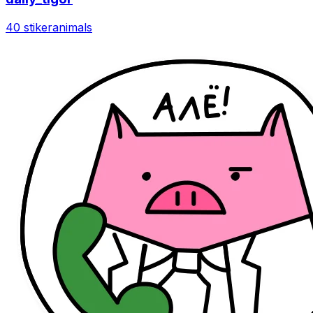
40 stiker
animals