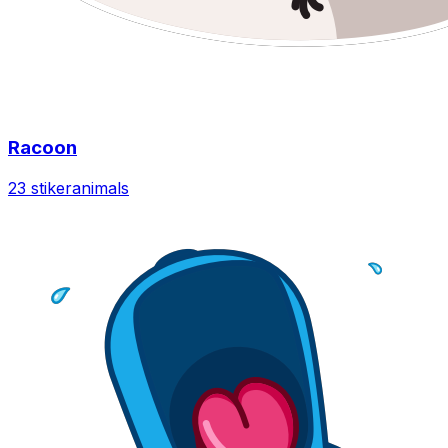
Racoon
23 stiker
animals