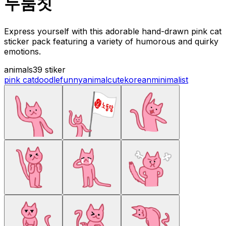
두둠칫
Express yourself with this adorable hand-drawn pink cat
sticker pack featuring a variety of humorous and quirky
emotions.
animals
39 stiker
pink cat
doodle
funny
animal
cute
korean
minimalist