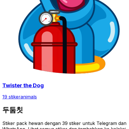
Twister the Dog
19 stiker
animals
두둠칫
Stiker pack hewan dengan 39 stiker untuk Telegram dan