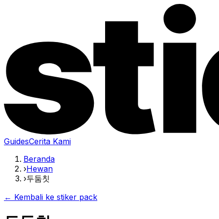
Guides
Cerita Kami
Beranda
›
Hewan
›
두둠칫
← Kembali ke stiker pack