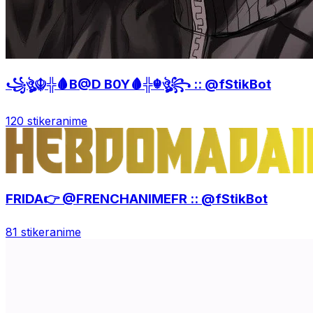
꧁ঔৣ☬╬🩸B@D B0Y🩸╬☬ঔৣ꧂ :: @fStikBot
120 stiker
anime
FRIDA👉 @FRENCHANIMEFR :: @fStikBot
81 stiker
anime