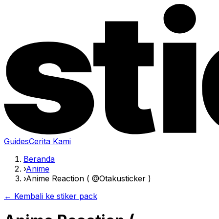
Guides
Cerita Kami
Beranda
›
Anime
›
Anime Reaction ( @Otakusticker )
← Kembali ke stiker pack