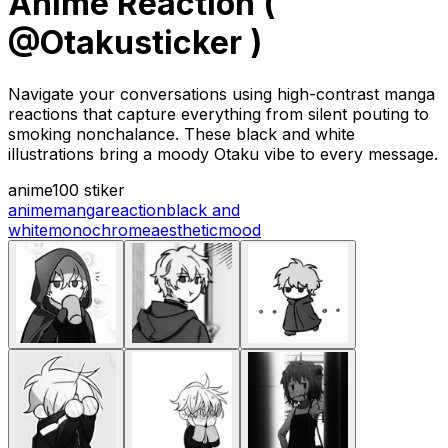
Anime Reaction (
@Otakusticker )
Navigate your conversations using high-contrast manga
reactions that capture everything from silent pouting to
smoking nonchalance. These black and white
illustrations bring a moody Otaku vibe to every message.
anime
100 stiker
anime
manga
reaction
black and
white
monochrome
aesthetic
mood