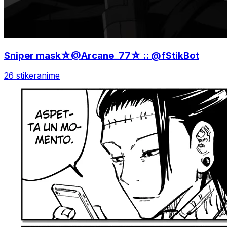
Sniper mask☆@Arcane_77☆ :: @fStikBot
26 stiker
anime