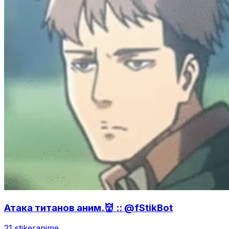
Атака титанов аним.👹 :: @fStikBot
21 stiker
anime