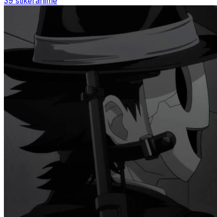
39 stiker
anime