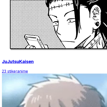
JuJutsuKaisen
23 stiker
anime