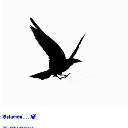
𝕭𝖊𝖑𝖆𝖗𝖎𝖔𝖓.....🍃