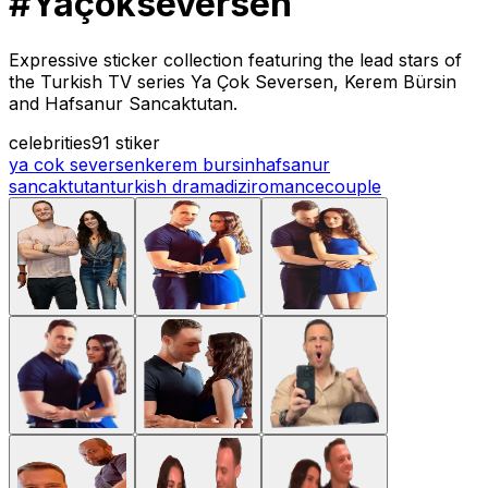
#Yaçokseversen
Expressive sticker collection featuring the lead stars of
the Turkish TV series Ya Çok Seversen, Kerem Bürsin
and Hafsanur Sancaktutan.
celebrities
91 stiker
ya cok seversen
kerem bursin
hafsanur
sancaktutan
turkish drama
dizi
romance
couple