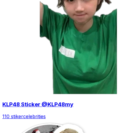
KLP48 Sticker @KLP48my
110 stiker
celebrities