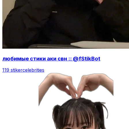
любимые стики аки свн :: @fStikBot
119 stiker
celebrities