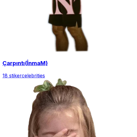
Çarpıntı(İnmaM)
18 stiker
celebrities