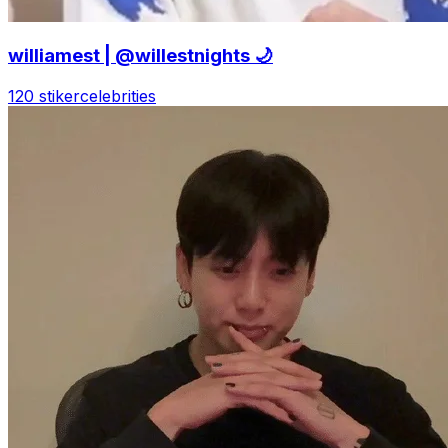
williamest | @willestnights 🌙
120 stiker
celebrities