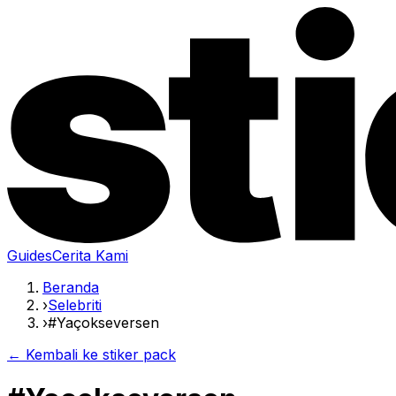
Guides
Cerita Kami
Beranda
›
Selebriti
›
#Yaçokseversen
← Kembali ke stiker pack