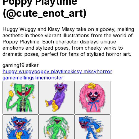
Poppy Playtime
(@cute_enot_art)
Huggy Wuggy and Kissy Missy take on a gooey, melting
aesthetic in these vibrant illustrations from the world of
Poppy Playtime. Each character displays unique
emotions and stylized poses, from cheeky winks to
dramatic poses, perfect for fans of stylized horror art.
gaming
19 stiker
huggy wuggy
poppy playtime
kissy missy
horror
game
melting
slime
monster