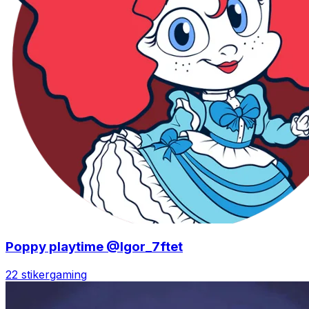
Poppy playtime @Igor_7ftet
22 stiker
gaming