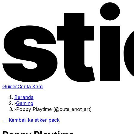
Guides
Cerita Kami
Beranda
›
Gaming
›
Poppy Playtime (@cute_enot_art)
← Kembali ke stiker pack