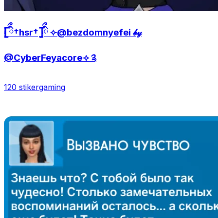
𓊈ིྀ†hsr†𓊉ིྀ ⟣@bezdomnyefei 𝒷𝓎
@CyberFeyacore⟢ ༉
120 stiker
gaming