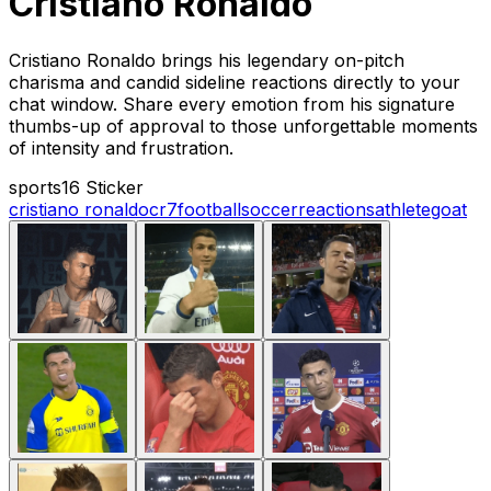
Cristiano Ronaldo
Cristiano Ronaldo brings his legendary on-pitch
charisma and candid sideline reactions directly to your
chat window. Share every emotion from his signature
thumbs-up of approval to those unforgettable moments
of intensity and frustration.
sports
16 Sticker
cristiano ronaldo
cr7
football
soccer
reactions
athlete
goat