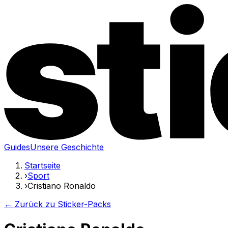
Guides
Unsere Geschichte
Startseite
›
Sport
›
Cristiano Ronaldo
← Zurück zu Sticker-Packs