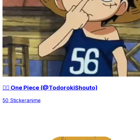
🏴‍☠️ One Piece (@TodorokiShouto)
50 Sticker
anime