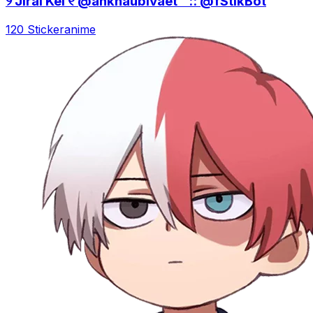
୨ Jirai Kei ୧ @ankhaubivaet :: @fStikBot
120 Sticker
anime