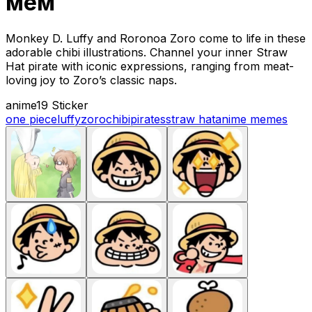
мем
Monkey D. Luffy and Roronoa Zoro come to life in these
adorable chibi illustrations. Channel your inner Straw
Hat pirate with iconic expressions, ranging from meat-
loving joy to Zoro’s classic naps.
anime
19 Sticker
one piece
luffy
zoro
chibi
pirates
straw hat
anime memes