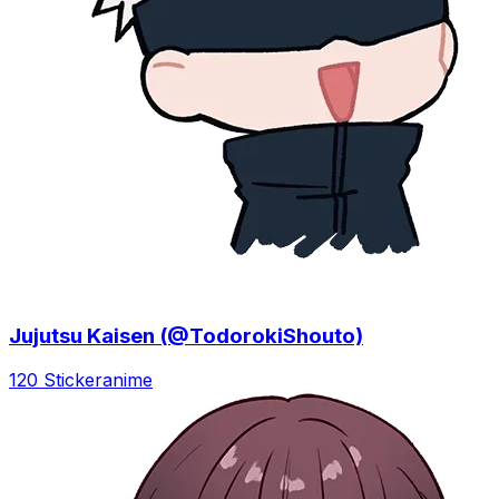
Jujutsu Kaisen (@TodorokiShouto)
120 Sticker
anime