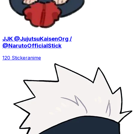
JJK @JujutsuKaisenOrg /
@NarutoOfficialStick
120 Sticker
anime