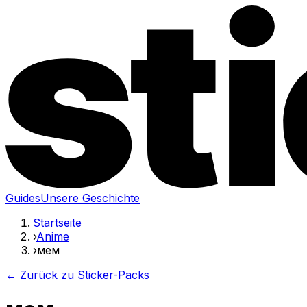
Guides
Unsere Geschichte
Startseite
›
Anime
›
мем
← Zurück zu Sticker-Packs