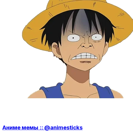
Аниме мемы :: @animesticks