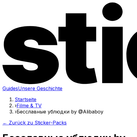
Guides
Unsere Geschichte
Startseite
›
Filme & TV
›
Бесславные ублюдки by @Alibaboy
← Zurück zu Sticker-Packs