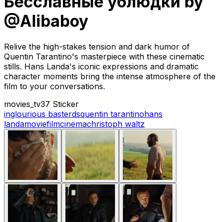
Бесславные ублюдки by
@Alibaboy
Relive the high-stakes tension and dark humor of
Quentin Tarantino's masterpiece with these cinematic
stills. Hans Landa's iconic expressions and dramatic
character moments bring the intense atmosphere of the
film to your conversations.
movies_tv
37 Sticker
inglourious basterds
quentin tarantino
hans
landa
movie
film
cinema
christoph waltz