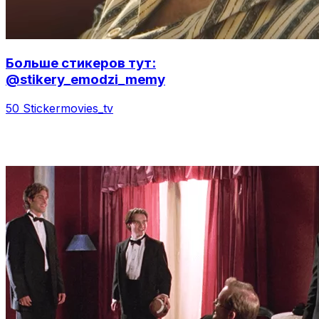
Больше стикеров тут:
@stikery_emodzi_memy
50 Sticker
movies_tv