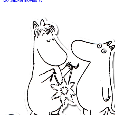
120 Sticker
movies_tv