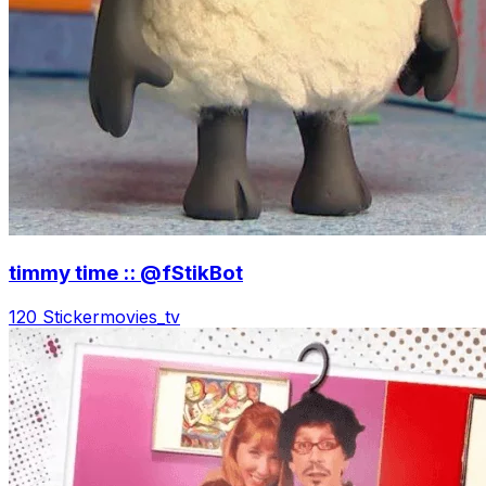
timmy time :: @fStikBot
120 Sticker
movies_tv