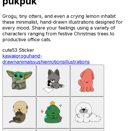
pukpuk
Grogu, tiny otters, and even a crying lemon inhabit
these minimalist, hand-drawn illustrations designed for
every mood. Share your feelings using a variety of
characters ranging from festive Christmas trees to
productive office cats.
cute
53 Sticker
kawaii
grogu
hand-
drawn
animals
sushi
emotions
illustrations