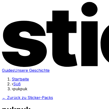
Guides
Unsere Geschichte
Startseite
›
Süß
›
pukpuk
← Zurück zu Sticker-Packs