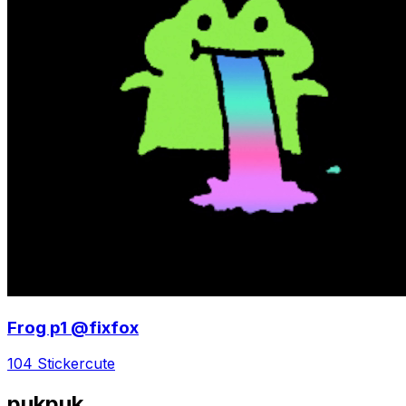
Frog p1 @fixfox
104 Sticker
cute
pukpuk