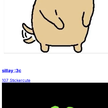
sillay :3c
107 Sticker
cute