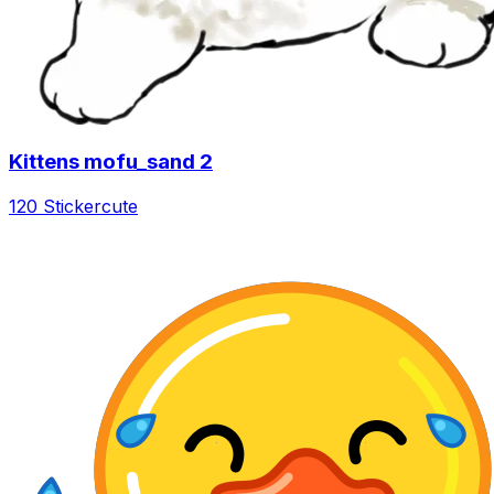
Kittens mofu_sand 2
120 Sticker
cute