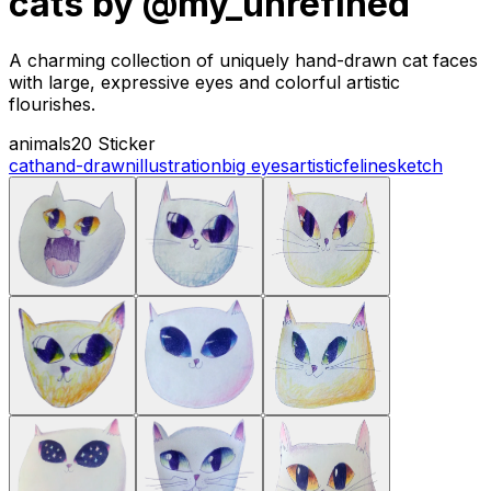
cats by @my_unrefined
A charming collection of uniquely hand-drawn cat faces
with large, expressive eyes and colorful artistic
flourishes.
animals
20 Sticker
cat
hand-drawn
illustration
big eyes
artistic
feline
sketch