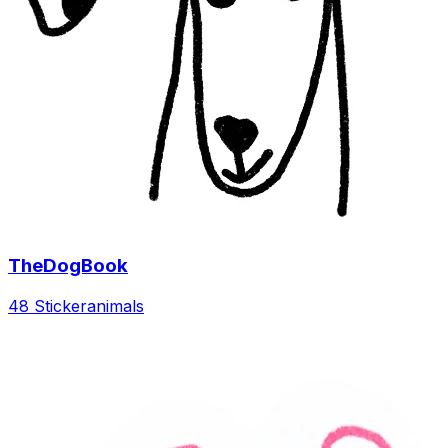
TheDogBook
48 Sticker
animals