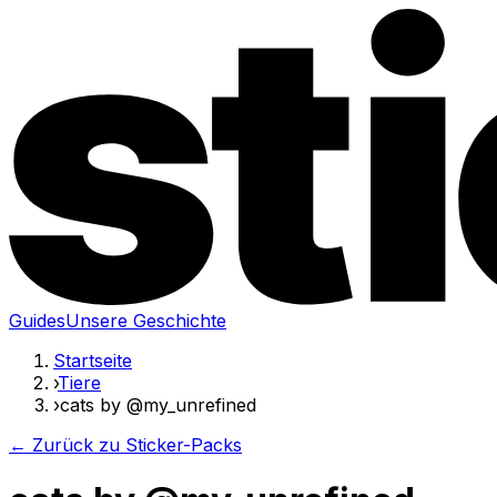
Guides
Unsere Geschichte
Startseite
›
Tiere
›
cats by @my_unrefined
← Zurück zu Sticker-Packs