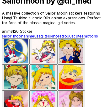
Sailormoon by @di_med
A massive collection of Sailor Moon stickers featuring
Usagi Tsukino's iconic 90s anime expressions. Perfect
for fans of the classic magical girl series.
anime
120 Sticker
sailor moon
anime
usagi tsukino
retro
90s
cute
emotions