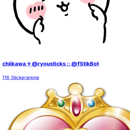
chiikawa ⭐️ @ryousticks :: @fStikBot
116 Sticker
anime