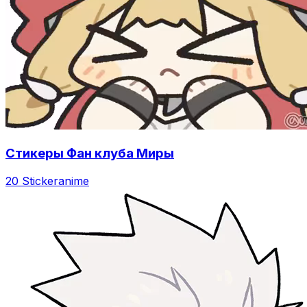
Стикеры Фан клуба Миры
20 Sticker
anime