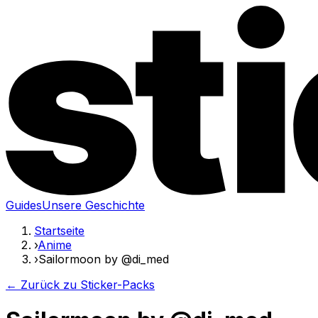
Guides
Unsere Geschichte
Startseite
›
Anime
›
Sailormoon by @di_med
← Zurück zu Sticker-Packs