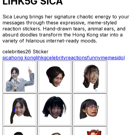
LIHK5G SICA
Sica Leung brings her signature chaotic energy to your
messages through these expressive, meme-styled
reaction stickers. Hand-drawn tears, animal ears, and
absurd doodles transform the Hong Kong star into a
variety of hilarious internet-ready moods.
celebrities
26 Sticker
sica
hong kong
lihkg
celebrity
reactions
funny
memes
idol