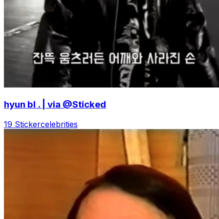
hyun bl . | via @Sticked
19 Sticker
celebrities