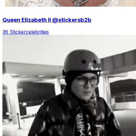
Queen Elizabeth II @stickersb2b
36 Sticker
celebrities