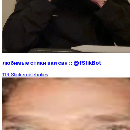
любимые стики аки свн :: @fStikBot
119 Sticker
celebrities