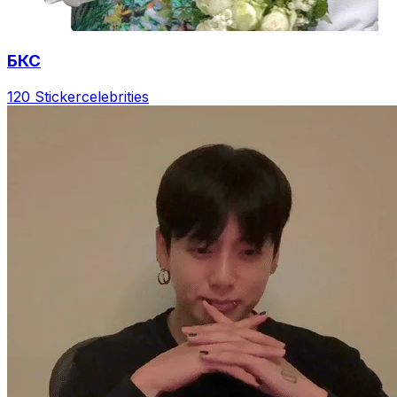
БКС
120 Sticker
celebrities