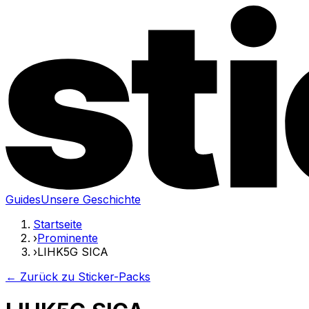
Guides
Unsere Geschichte
Startseite
›
Prominente
›
LIHK5G SICA
← Zurück zu Sticker-Packs