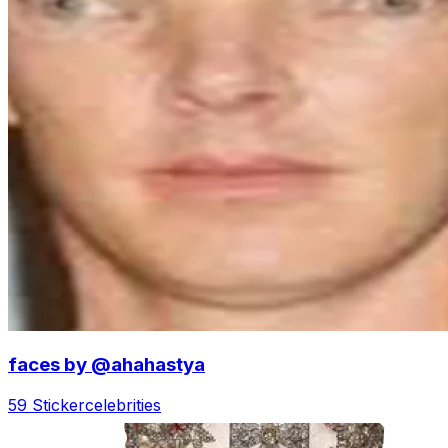
faces by @ahahastya
59 Sticker
celebrities