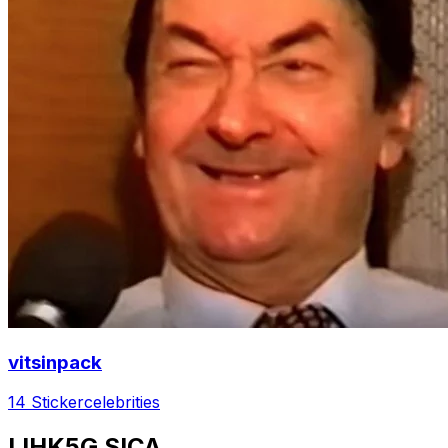
vitsinpack
14 Sticker
celebrities
LIHK5G SICA