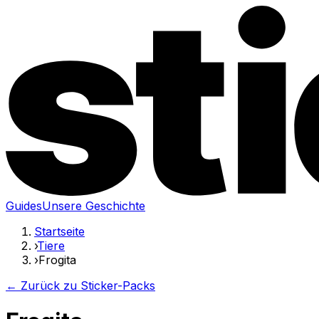
Guides
Unsere Geschichte
Startseite
›
Tiere
›
Frogita
← Zurück zu Sticker-Packs