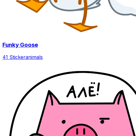
Funky Goose
41 Sticker
animals