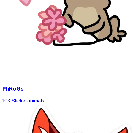
PhRoGs
103 Sticker
animals