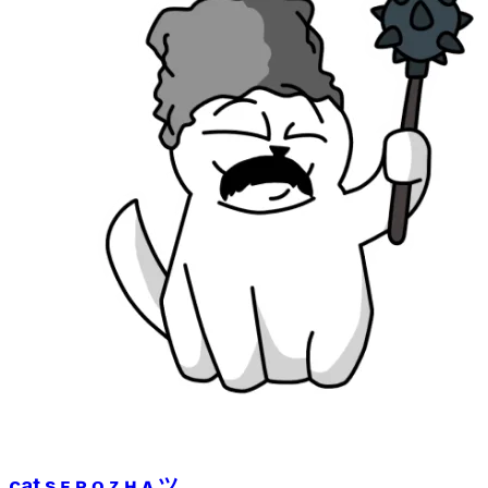
cat s ᴇ ʀ ᴏ ᴢ ʜ ᴀ ツ